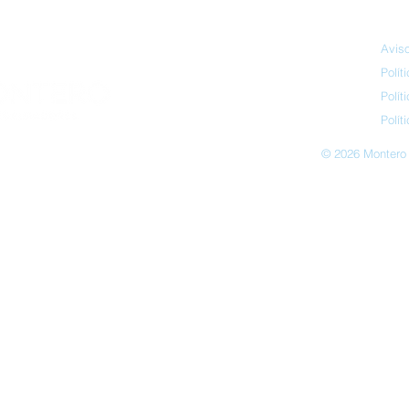
Aviso
Polít
Polít
Polít
© 2026 Montero 